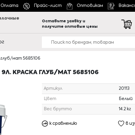
Оплата
Прайс-лист
Оптовикам
Ваканс
елочные
Оставьте заявку и
получите оптовые цены
ог
ка глуб/мат 5685106
 9Л. КРАСКА ГЛУБ/МАТ 5685106
Артикул
20113
Цвет
Белый
Вес брутто
14.2 кг
к сравнению
в и