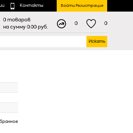
ии
Контакты
Войти Регистрация
0
товаров
0
0
на сумму
0.00
руб.
Искать
збранное