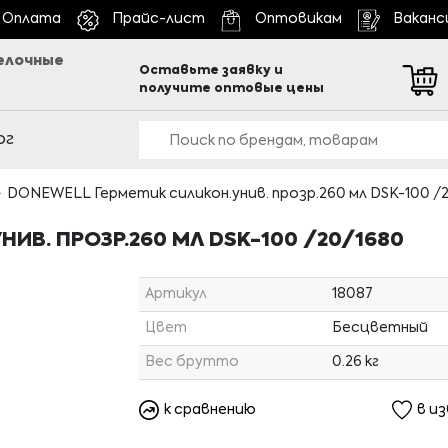
Оплата
Прайс-лист
Оптовикам
Ваканс
елочные
Оставьте заявку и
получите оптовые цены
ог
DONEWELL Герметик силикон.унив. прозр.260 мл DSK-100 /
ИВ. ПРОЗР.260 МЛ DSK-100 /20/1680
Артикул
18087
Цвет
Бесцветный
Вес брутто
0.26 кг
к сравнению
в и