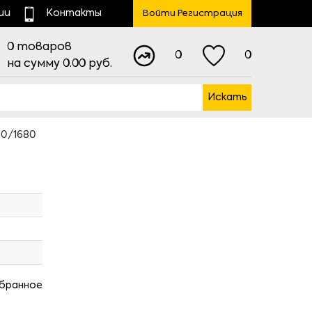
ии
Контакты
Войти Регистрация
0
товаров
0
0
на сумму
0.00
руб.
Искать
20/1680
збранное