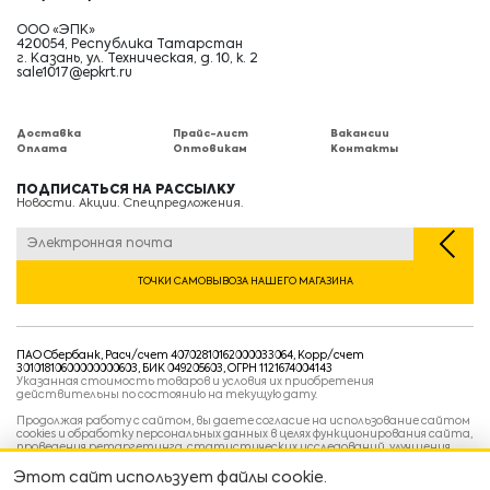
ООО «ЭПК»
420054, Республика Татарстан
г. Казань, ул. Техническая, д. 10, к. 2
sale1017@epkrt.ru
Доставка
Прайс-лист
Вакансии
Оплата
Оптовикам
Контакты
ПОДПИСАТЬСЯ НА РАССЫЛКУ
Новости. Акции. Спецпредложения.
ТОЧКИ САМОВЫВОЗА НАШЕГО МАГАЗИНА
ПАО Сбербанк, Расч/счет 40702810162000033064, Корр/счет
30101810600000000603, БИК 049205603, ОГРН 1121674004143
Указанная стоимость товаров и условия их приобретения
действительны по состоянию на текущую дату.
Продолжая работу с сайтом, вы даете согласие на использование сайтом
cookies и обработку персональных данных в целях функционирования сайта,
проведения ретаргетинга, статистических исследований, улучшения
сервиса и предоставления релевантной рекламной информации на основе
ваших предпочтений и интересов.
Этот сайт использует файлы cookie.
Политика конфиденциальности