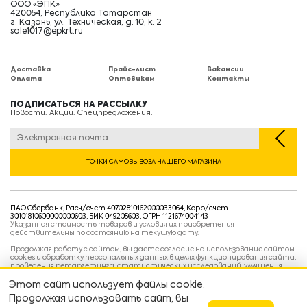
ООО «ЭПК»
420054, Республика Татарстан
г. Казань, ул. Техническая, д. 10, к. 2
sale1017@epkrt.ru
Доставка
Прайс-лист
Вакансии
Оплата
Оптовикам
Контакты
ПОДПИСАТЬСЯ НА РАССЫЛКУ
Новости. Акции. Спецпредложения.
ТОЧКИ САМОВЫВОЗА НАШЕГО МАГАЗИНА
ПАО Сбербанк, Расч/счет 40702810162000033064, Корр/счет
30101810600000000603, БИК 049205603, ОГРН 1121674004143
Указанная стоимость товаров и условия их приобретения
действительны по состоянию на текущую дату.
Продолжая работу с сайтом, вы даете согласие на использование сайтом
cookies и обработку персональных данных в целях функционирования сайта,
проведения ретаргетинга, статистических исследований, улучшения
сервиса и предоставления релевантной рекламной информации на основе
ваших предпочтений и интересов.
Этот сайт использует файлы cookie.
Политика конфиденциальности
Продолжая использовать сайт, вы
Условия пользовательского соглашения