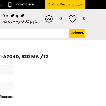
ии
Контакты
Войти Регистрация
0
товаров
0
0
на сумму
0.00
руб.
Искать
A7040, 520 МЛ /12
збранное