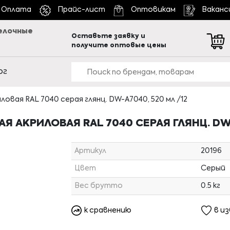
Оплата
Прайс-лист
Оптовикам
Ваканс
елочные
Оставьте заявку и
получите оптовые цены
ог
вая RAL 7040 серая глянц. DW-A7040, 520 мл /12
 АКРИЛОВАЯ RAL 7040 СЕРАЯ ГЛЯНЦ. DW-
Артикул
20196
Цвет
Серый
Вес брутто
0.5 кг
к сравнению
в и