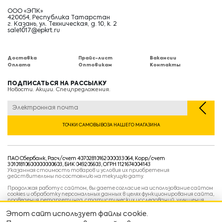
ООО «ЭПК»
420054, Республика Татарстан
г. Казань, ул. Техническая, д. 10, к. 2
sale1017@epkrt.ru
Доставка
Прайс-лист
Вакансии
Оплата
Оптовикам
Контакты
ПОДПИСАТЬСЯ НА РАССЫЛКУ
Новости. Акции. Спецпредложения.
ТОЧКИ САМОВЫВОЗА НАШЕГО МАГАЗИНА
ПАО Сбербанк, Расч/счет 40702810162000033064, Корр/счет
30101810600000000603, БИК 049205603, ОГРН 1121674004143
Указанная стоимость товаров и условия их приобретения
действительны по состоянию на текущую дату.
Продолжая работу с сайтом, вы даете согласие на использование сайтом
cookies и обработку персональных данных в целях функционирования сайта,
проведения ретаргетинга, статистических исследований, улучшения
сервиса и предоставления релевантной рекламной информации на основе
ваших предпочтений и интересов.
Этот сайт использует файлы cookie.
Политика конфиденциальности