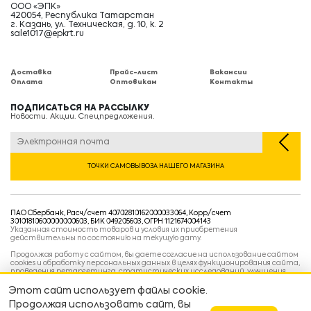
ООО «ЭПК»
420054, Республика Татарстан
г. Казань, ул. Техническая, д. 10, к. 2
sale1017@epkrt.ru
Доставка
Прайс-лист
Вакансии
Оплата
Оптовикам
Контакты
ПОДПИСАТЬСЯ НА РАССЫЛКУ
Новости. Акции. Спецпредложения.
ТОЧКИ САМОВЫВОЗА НАШЕГО МАГАЗИНА
ПАО Сбербанк, Расч/счет 40702810162000033064, Корр/счет
30101810600000000603, БИК 049205603, ОГРН 1121674004143
Указанная стоимость товаров и условия их приобретения
действительны по состоянию на текущую дату.
Продолжая работу с сайтом, вы даете согласие на использование сайтом
cookies и обработку персональных данных в целях функционирования сайта,
проведения ретаргетинга, статистических исследований, улучшения
сервиса и предоставления релевантной рекламной информации на основе
ваших предпочтений и интересов.
Этот сайт использует файлы cookie.
Политика конфиденциальности
Продолжая использовать сайт, вы
Условия пользовательского соглашения