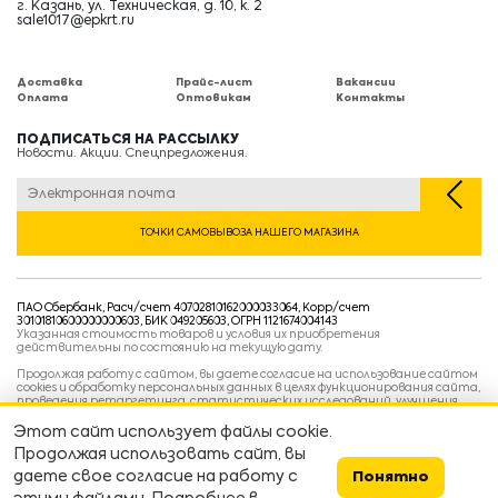
г. Казань, ул. Техническая, д. 10, к. 2
sale1017@epkrt.ru
Доставка
Прайс-лист
Вакансии
Оплата
Оптовикам
Контакты
ПОДПИСАТЬСЯ НА РАССЫЛКУ
Новости. Акции. Спецпредложения.
ТОЧКИ САМОВЫВОЗА НАШЕГО МАГАЗИНА
ПАО Сбербанк, Расч/счет 40702810162000033064, Корр/счет
30101810600000000603, БИК 049205603, ОГРН 1121674004143
Указанная стоимость товаров и условия их приобретения
действительны по состоянию на текущую дату.
Продолжая работу с сайтом, вы даете согласие на использование сайтом
cookies и обработку персональных данных в целях функционирования сайта,
проведения ретаргетинга, статистических исследований, улучшения
сервиса и предоставления релевантной рекламной информации на основе
ваших предпочтений и интересов.
Этот сайт использует файлы cookie.
Политика конфиденциальности
Продолжая использовать сайт, вы
Условия пользовательского соглашения
Условия продажи
даете свое согласие на работу с
Понятно