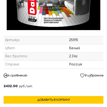
Артикул
25915
Цвет
Белый
Вес брутто
2.3 кг
Страна
Россия
к сравнению
в избранное
2432.00
руб./шт.
ДОБАВИТЬ В КОРЗИНУ