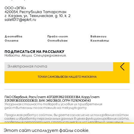
ООО «ЭПК»
420054, Республика Татарстан
г. Казань, ул. Техническая, д. 10, к. 2
sale1017@epkrt.ru
Доставка
Прайс-лист
Вакансии
Оплата
Оптовикам
Контакты
ПОДПИСАТЬСЯ НА РАССЫЛКУ
Новости. Акции. Спецпредложения.
ТОЧКИ САМОВЫВОЗА НАШЕГО МАГАЗИНА
ПАО Сбербанк, Расч/счет 40702810162000033064, Корр/счет
30101810600000000603, БИК 049205603, ОГРН 1121674004143
Указанная стоимость товаров и условия их приобретения
действительны по состоянию на текущую дату.
Продолжая работу с сайтом, вы даете согласие на использование сайтом
cookies и обработку персональных данных в целях функционирования сайта,
проведения ретаргетинга, статистических исследований, улучшения
сервиса и предоставления релевантной рекламной информации на основе
ваших предпочтений и интересов.
Этот сайт использует файлы cookie.
Политика конфиденциальности