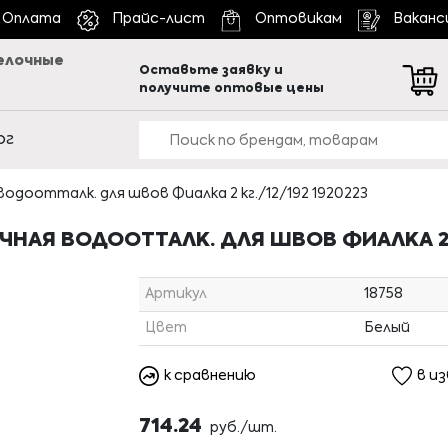
Оплата
Прайс-лист
Оптовикам
Ваканс
елочные
Оставьте заявку и
получите оптовые цены
ог
одоотталк. для швов Фиалка 2 кг./12/192 1920223
ЧНАЯ ВОДООТТАЛК. ДЛЯ ШВОВ ФИАЛКА 2 К
Артикул
18758
Цвет
Белый
к сравнению
в и
714.24
руб./шт.