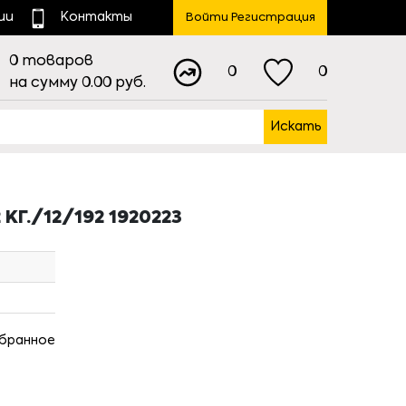
ии
Контакты
Войти Регистрация
0
товаров
0
0
на сумму
0.00
руб.
Искать
Г./12/192 1920223
збранное