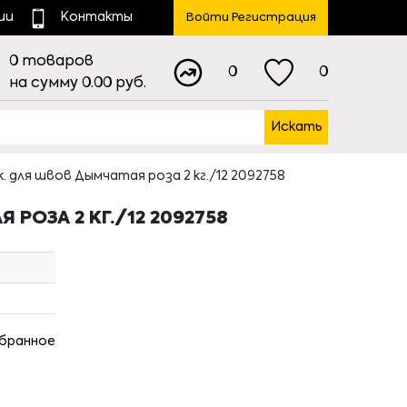
ии
Контакты
Войти Регистрация
0
товаров
0
0
на сумму
0.00
руб.
Искать
для швов Дымчатая роза 2 кг./12 2092758
РОЗА 2 КГ./12 2092758
збранное