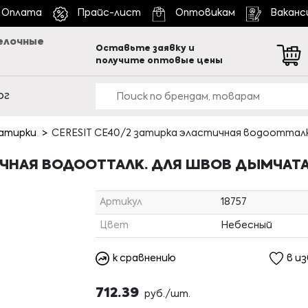
Оплата
Прайс-лист
Оптовикам
Ваканс
елочные
Оставьте заявку и
получите оптовые цены
ог
атирки
CERESIT CE40/2 затирка эластичная водоотталк. 
ИЧНАЯ ВОДООТТАЛК. ДЛЯ ШВОВ ДЫМЧАТАЯ 
Артикул
18757
Цвет
Небесный
к сравнению
в и
712.39
руб./шт.