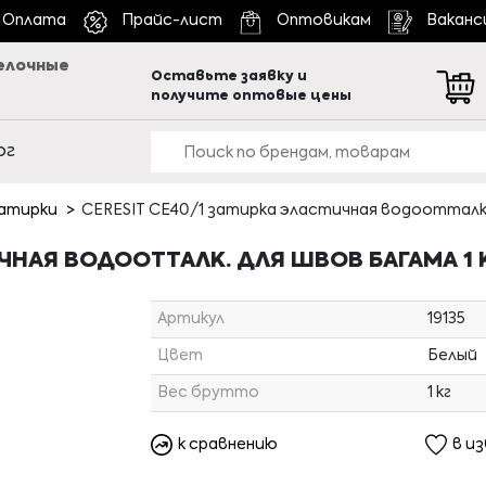
Оплата
Прайс-лист
Оптовикам
Ваканс
елочные
Оставьте заявку и
получите оптовые цены
ог
атирки
CERESIT CE40/1 затирка эластичная водоотталк. д
ЧНАЯ ВОДООТТАЛК. ДЛЯ ШВОВ БАГАМА 1 КГ
Артикул
19135
Цвет
Белый
Вес брутто
1 кг
к сравнению
в и