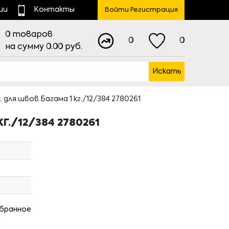
ии
Контакты
Войти Регистрация
0
товаров
0
0
на сумму
0.00
руб.
Искать
ля швов Багама 1 кг./12/384 2780261
./12/384 2780261
збранное