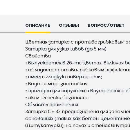
ОПИСАНИЕ
ОТЗЫВЫ
ВОПРОС/ОТВЕТ
Цветная затирка с противогрибковым э
Затирка для узких швов (до 5 мм)
Свойства
• выпускается в 26-ти цветах, включая б
• обладает противогрибковым эффектом 
• имеет гладкую поверхность;
• водо- и морозостойкая;
• пригодна для наружных и внутренних ра
• экологически безопасна.
Область применения
Затирка CE 33 предназначена для заполн
основаниях (таких как бетон, цементны
и штукатурки), на полах и стенах внутри