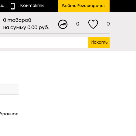
ии
Контакты
Войти Регистрация
0
товаров
0
0
на сумму
0.00
руб.
Искать
збранное