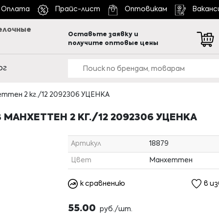
Оплата
Прайс-лист
Оптовикам
Ваканс
елочные
Оставьте заявку и
получите оптовые цены
ог
ттен 2 кг./12 2092306 УЦЕНКА
 МАНХЕТТЕН 2 КГ./12 2092306 УЦЕНКА
Артикул
18879
Цвет
Манхеттен
к сравнению
в и
55.00
руб./шт.