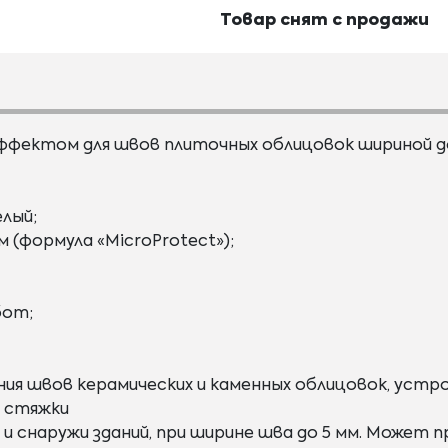
Товар снят с продажи
ффектом для швов плиточных облицовок шириной д
елый;
(формула «MicroProtect»);
бот;
ения швов керамических и каменных облицовок, уст
е стяжки
 и снаружи зданий, при ширине шва до 5 мм. Может