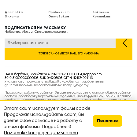
Доставка
Прайс-лист
Вакансии
Оплата
Оптовикам
Контакты
ПОДПИСАТЬСЯ НА РАССЫЛКУ
Новости. Акции. Спецпредложения.
ТОЧКИ САМОВЫВОЗА НАШЕГО МАГАЗИНА
ПАО Сбербанк, Расч/счет 40702810162000033064, Корр/счет
30101810600000000603, БИК 049205603, ОГРН 1121674004143
Указанная стоимость товаров и условия их приобретения
действительны по состоянию на текущую дату.
Продолжая работу с сайтом, вы даете согласие на использование сайтом
cookies и обработку персональных данных в целях функционирования сайта,
проведения ретаргетинга, статистических исследований, улучшения
сервиса и предоставления релевантной рекламной информации на основе
ваших предпочтений и интересов.
Этот сайт использует файлы cookie.
Политика конфиденциальности
Продолжая использовать сайт, вы
Условия пользовательского соглашения
Условия продажи
даете свое согласие на работу с
Понятно
этими файлами. Подробнее в
Сделано в
devarto
👨‍💻👷
Политике конфиденциальности
.