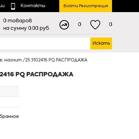
ии
Контакты
Войти Регистрация
0
товаров
0
0
на сумму
0.00
руб.
Искать
е, магнит /25 3102416 PQ РАСПРОДАЖА
02416 PQ РАСПРОДАЖА
збранное