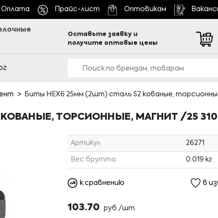
Оплата
Прайс-лист
Оптовикам
Ваканс
елочные
Оставьте заявку и
получите оптовые цены
ог
мент
Биты HEX6 25мм (2шт) сталь S2 кованые, торсионны
2 КОВАНЫЕ, ТОРСИОННЫЕ, МАГНИТ /25 31
Артикул
26271
Вес брутто
0.019 кг
к сравнению
в и
103.70
руб./шт.