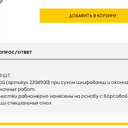
ДОБАВИТЬ В КОРЗИНУ
ОПРОС/ОТВЕТ
 ШТ.
кой (артикул 2204900) при сухом шлифовании и окон
лочных работ.
очистки равномерно нанесены на основу с ворсов
щи специальных смол.