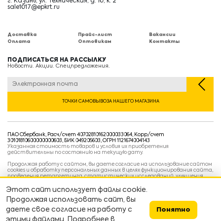
г. Казань, ул. Техническая, д. 10, к. 2
sale1017@epkrt.ru
Доставка
Прайс-лист
Вакансии
Оплата
Оптовикам
Контакты
ПОДПИСАТЬСЯ НА РАССЫЛКУ
Новости. Акции. Спецпредложения.
ТОЧКИ САМОВЫВОЗА НАШЕГО МАГАЗИНА
ПАО Сбербанк, Расч/счет 40702810162000033064, Корр/счет
30101810600000000603, БИК 049205603, ОГРН 1121674004143
Указанная стоимость товаров и условия их приобретения
действительны по состоянию на текущую дату.
Продолжая работу с сайтом, вы даете согласие на использование сайтом
cookies и обработку персональных данных в целях функционирования сайта,
проведения ретаргетинга, статистических исследований, улучшения
сервиса и предоставления релевантной рекламной информации на основе
ваших предпочтений и интересов.
Этот сайт использует файлы cookie.
Политика конфиденциальности
Продолжая использовать сайт, вы
Условия пользовательского соглашения
Условия продажи
даете свое согласие на работу с
Понятно
этими файлами. Подробнее в