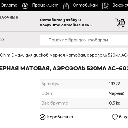
Оплата
Прайс-лист
Оптовикам
Ваканс
елочные
Оставьте заявку и
получите оптовые цены
ог
Ohim Эмаль для дисков, черная матовая, аэрозоль 520мл АС-
ЕРНАЯ МАТОВАЯ, АЭРОЗОЛЬ 520МЛ АС-602
Артикул
19322
Цвет
Черный
Вес брутто
0.5 кг
к сравнению
в и