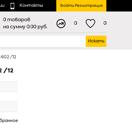
ии
Контакты
Войти Регистрация
0
товаров
0
0
на сумму
0.00
руб.
Искать
602 /12
 /12
збранное