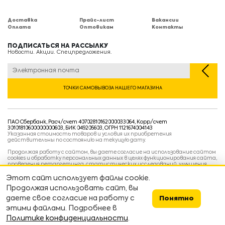
Доставка
Прайс-лист
Вакансии
Оплата
Оптовикам
Контакты
ПОДПИСАТЬСЯ НА РАССЫЛКУ
Новости. Акции. Спецпредложения.
ТОЧКИ САМОВЫВОЗА НАШЕГО МАГАЗИНА
ПАО Сбербанк, Расч/счет 40702810162000033064, Корр/счет
30101810600000000603, БИК 049205603, ОГРН 1121674004143
Указанная стоимость товаров и условия их приобретения
действительны по состоянию на текущую дату.
Продолжая работу с сайтом, вы даете согласие на использование сайтом
cookies и обработку персональных данных в целях функционирования сайта,
проведения ретаргетинга, статистических исследований, улучшения
сервиса и предоставления релевантной рекламной информации на основе
ваших предпочтений и интересов.
Этот сайт использует файлы cookie.
Политика конфиденциальности
Продолжая использовать сайт, вы
Условия пользовательского соглашения
Условия продажи
даете свое согласие на работу с
Понятно
этими файлами. Подробнее в
Сделано в
devarto
👨‍💻👷
Политике конфиденциальности
.