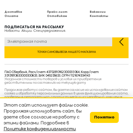
Доставка
Прайс-лист
Вакансии
Оплата
Оптовикам
Контакты
ПОДПИСАТЬСЯ НА РАССЫЛКУ
Новости. Акции. Спецпредложения.
ТОЧКИ САМОВЫВОЗА НАШЕГО МАГАЗИНА
ПАО Сбербанк, Расч/счет 40702810162000033064, Корр/счет
30101810600000000603, БИК 049205603, ОГРН 1121674004143
Указанная стоимость товаров и условия их приобретения
действительны по состоянию на текущую дату.
Продолжая работу с сайтом, вы даете согласие на использование сайтом
cookies и обработку персональных данных в целях функционирования сайта,
проведения ретаргетинга, статистических исследований, улучшения
сервиса и предоставления релевантной рекламной информации на основе
ваших предпочтений и интересов.
Этот сайт использует файлы cookie.
Политика конфиденциальности
Продолжая использовать сайт, вы
Условия пользовательского соглашения
Условия продажи
даете свое согласие на работу с
Понятно
этими файлами. Подробнее в
Сделано в
devarto
👨‍💻👷
Политике конфиденциальности
.