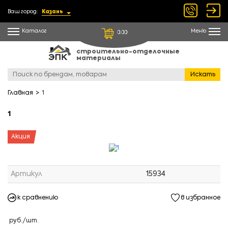
Ваш город:
Казань
Каталог
Меню
0.00
строительно-отделочные
материалы
Искать
Главная
1
1
Акция
Артикул
15934
к сравнению
в избранное
руб./шт.