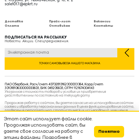
г. Казань, ул. Техническая, д. 10, к. 2
sale1017@epkrt.ru
Доставка
Прайс-лист
Вакансии
Оплата
Оптовикам
Контакты
ПОДПИСАТЬСЯ НА РАССЫЛКУ
Новости. Акции. Спецпредложения.
ТОЧКИ САМОВЫВОЗА НАШЕГО МАГАЗИНА
ПАО Сбербанк, Расч/счет 40702810162000033064, Корр/счет
30101810600000000603, БИК 049205603, ОГРН 1121674004143
Указанная стоимость товаров и условия их приобретения
действительны по состоянию на текущую дату.
Продолжая работу с сайтом, вы даете согласие на использование сайтом
cookies и обработку персональных данных в целях функционирования сайта,
проведения ретаргетинга, статистических исследований, улучшения
сервиса и предоставления релевантной рекламной информации на основе
ваших предпочтений и интересов.
Этот сайт использует файлы cookie.
Политика конфиденциальности
Продолжая использовать сайт, вы
Условия пользовательского соглашения
Условия продажи
даете свое согласие на работу с
Понятно
этими файлами. Подробнее в