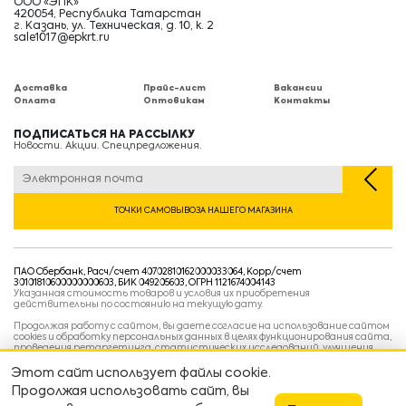
ООО «ЭПК»
420054, Республика Татарстан
г. Казань, ул. Техническая, д. 10, к. 2
sale1017@epkrt.ru
Доставка
Прайс-лист
Вакансии
Оплата
Оптовикам
Контакты
ПОДПИСАТЬСЯ НА РАССЫЛКУ
Новости. Акции. Спецпредложения.
ТОЧКИ САМОВЫВОЗА НАШЕГО МАГАЗИНА
ПАО Сбербанк, Расч/счет 40702810162000033064, Корр/счет
30101810600000000603, БИК 049205603, ОГРН 1121674004143
Указанная стоимость товаров и условия их приобретения
действительны по состоянию на текущую дату.
Продолжая работу с сайтом, вы даете согласие на использование сайтом
cookies и обработку персональных данных в целях функционирования сайта,
проведения ретаргетинга, статистических исследований, улучшения
сервиса и предоставления релевантной рекламной информации на основе
ваших предпочтений и интересов.
Этот сайт использует файлы cookie.
Политика конфиденциальности
Продолжая использовать сайт, вы
Условия пользовательского соглашения
Условия продажи