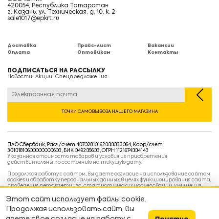
420054, Республика Татарстан
г. Казань, ул. Техническая, д. 10, к. 2
sale1017@epkrt.ru
Доставка
Прайс-лист
Вакансии
Оплата
Оптовикам
Контакты
ПОДПИСАТЬСЯ НА РАССЫЛКУ
Новости. Акции. Спецпредложения.
ТОЧКИ САМОВЫВОЗА НАШЕГО МАГАЗИНА
ПАО Сбербанк, Расч/счет 40702810162000033064, Корр/счет
30101810600000000603, БИК 049205603, ОГРН 1121674004143
Указанная стоимость товаров и условия их приобретения
действительны по состоянию на текущую дату.
Продолжая работу с сайтом, вы даете согласие на использование сайтом
cookies и обработку персональных данных в целях функционирования сайта,
проведения ретаргетинга, статистических исследований, улучшения
сервиса и предоставления релевантной рекламной информации на основе
ваших предпочтений и интересов.
Этот сайт использует файлы cookie.
Политика конфиденциальности
Продолжая использовать сайт, вы
Условия пользовательского соглашения
Условия продажи