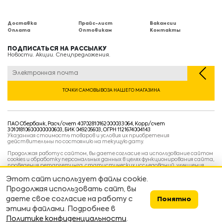
Доставка
Прайс-лист
Вакансии
Оплата
Оптовикам
Контакты
ПОДПИСАТЬСЯ НА РАССЫЛКУ
Новости. Акции. Спецпредложения.
ТОЧКИ САМОВЫВОЗА НАШЕГО МАГАЗИНА
ПАО Сбербанк, Расч/счет 40702810162000033064, Корр/счет
30101810600000000603, БИК 049205603, ОГРН 1121674004143
Указанная стоимость товаров и условия их приобретения
действительны по состоянию на текущую дату.
Продолжая работу с сайтом, вы даете согласие на использование сайтом
cookies и обработку персональных данных в целях функционирования сайта,
проведения ретаргетинга, статистических исследований, улучшения
сервиса и предоставления релевантной рекламной информации на основе
ваших предпочтений и интересов.
Этот сайт использует файлы cookie.
Политика конфиденциальности
Продолжая использовать сайт, вы
Условия пользовательского соглашения
Условия продажи
даете свое согласие на работу с
Понятно
этими файлами. Подробнее в
Сделано в
devarto
👨‍💻👷
Политике конфиденциальности
.