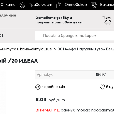
Оплата
Прайс-лист
Оптовикам
Ваканс
елочные
Оставьте заявку и
получите оптовые цены
ог
линтуса и комплектующие
001 Альфа Наружный угол Бел
ЫЙ /20 ИДЕАЛ
Артикул
18697
к сравнению
в и
8.03
руб./шт.
ВНИМАНИЕ:
данный товар продаетс