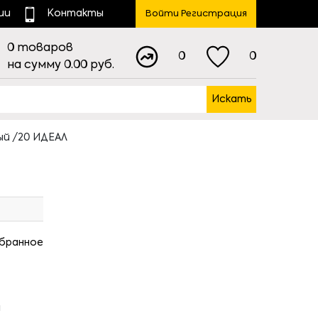
ии
Контакты
Войти Регистрация
0
товаров
0
0
на сумму
0.00
руб.
Искать
ый /20 ИДЕАЛ
збранное
я